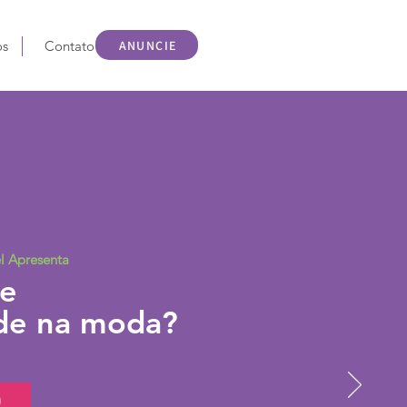
ANUNCIE
os
Contato
el Apresenta
te
ade na moda?