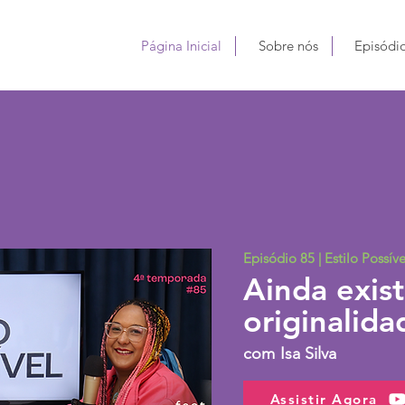
Página Inicial
Sobre nós
Episódi
Episódio 85 | Estilo Possív
Ainda exis
originalid
com
Isa Silva
Assistir Agora