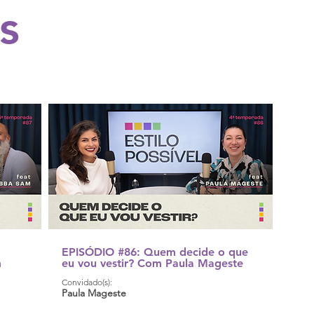
s
EPISÓDIO #86: Quem decide o que
m
eu vou vestir? Com Paula Mageste
Convidado(s):
Paula Mageste