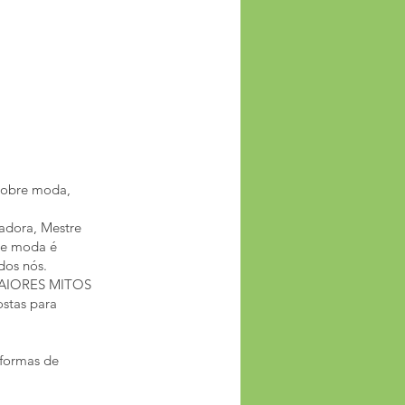
 sobre moda,
adora, Mestre
que moda é
dos nós.
 MAIORES MITOS
stas para
aformas de