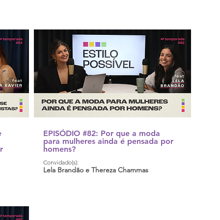
e
EPISÓDIO #82: Por que a moda
para mulheres ainda é pensada por
r
homens?
Convidado(s):
Lela Brandão e Thereza Chammas